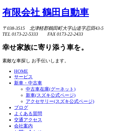
有限会社 鶴田自動車
〒038-3515 北津軽郡鶴田町大字山道字忍田43-5
TEL 0173-22-5333 FAX 0173-22-2433
幸せ家族に寄り添う車を。
素敵な車探し お手伝いします。
HOME
サービス
新車・中古車
中古車在庫(グーネット)
新車(スズキ公式ページ)
アクセサリー(スズキ公式ページ)
ブログ
よくある質問
交通アクセス
会社案内