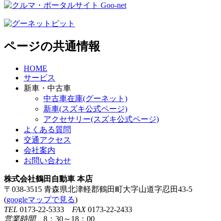
ページの共通情報
HOME
サービス
新車・中古車
中古車在庫(グーネット)
新車(スズキ公式ページ)
アクセサリー(スズキ公式ページ)
よくある質問
交通アクセス
会社案内
お問い合わせ
株式会社鶴田自動車 本店
〒038-3515 青森県北津軽郡鶴田町大字山道字忍田43-5
(
googleマップで見る
)
TEL
0173-22-5333
FAX
0173-22-2433
営業時間
8：30～18：00