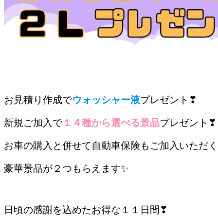
お見積り作成で
ウォッシャー液
プレゼント❣
新規ご加入で
１４種から選べる景品
プレゼント❣
お車の購入と併せて自動車保険もご加入いただく
豪華景品が２つもらえます✨
/
日頃の感謝を込めたお得な１１日間❣