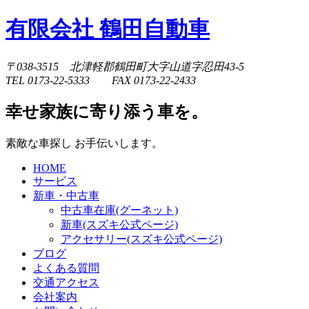
有限会社 鶴田自動車
〒038-3515 北津軽郡鶴田町大字山道字忍田43-5
TEL 0173-22-5333 FAX 0173-22-2433
幸せ家族に寄り添う車を。
素敵な車探し お手伝いします。
HOME
サービス
新車・中古車
中古車在庫(グーネット)
新車(スズキ公式ページ)
アクセサリー(スズキ公式ページ)
ブログ
よくある質問
交通アクセス
会社案内