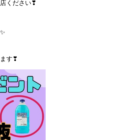
店ください❣
✨
ます❣