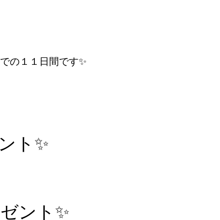
での１１日間です✨
ント✨
ゼント✨