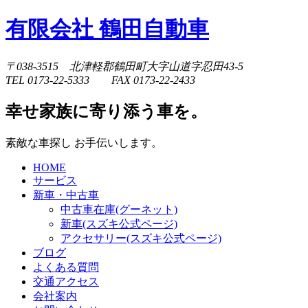
有限会社 鶴田自動車
〒038-3515 北津軽郡鶴田町大字山道字忍田43-5
TEL 0173-22-5333 FAX 0173-22-2433
幸せ家族に寄り添う車を。
素敵な車探し お手伝いします。
HOME
サービス
新車・中古車
中古車在庫(グーネット)
新車(スズキ公式ページ)
アクセサリー(スズキ公式ページ)
ブログ
よくある質問
交通アクセス
会社案内