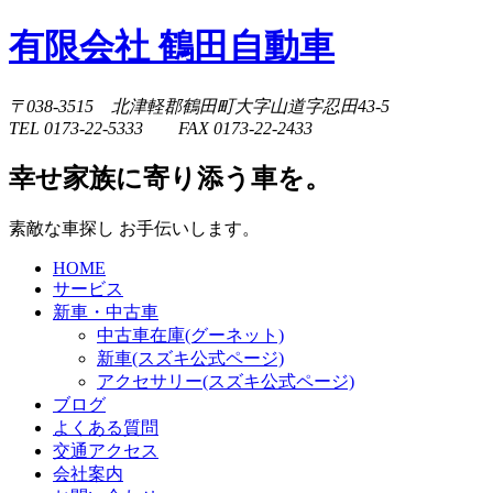
有限会社 鶴田自動車
〒038-3515 北津軽郡鶴田町大字山道字忍田43-5
TEL 0173-22-5333 FAX 0173-22-2433
幸せ家族に寄り添う車を。
素敵な車探し お手伝いします。
HOME
サービス
新車・中古車
中古車在庫(グーネット)
新車(スズキ公式ページ)
アクセサリー(スズキ公式ページ)
ブログ
よくある質問
交通アクセス
会社案内