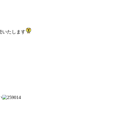
売いたします
い