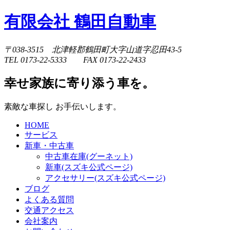
有限会社 鶴田自動車
〒038-3515 北津軽郡鶴田町大字山道字忍田43-5
TEL 0173-22-5333 FAX 0173-22-2433
幸せ家族に寄り添う車を。
素敵な車探し お手伝いします。
HOME
サービス
新車・中古車
中古車在庫(グーネット)
新車(スズキ公式ページ)
アクセサリー(スズキ公式ページ)
ブログ
よくある質問
交通アクセス
会社案内