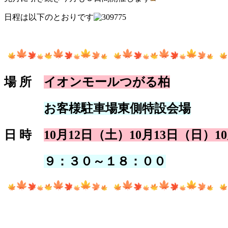
日程は以下のとおりです
場 所
イオンモールつがる柏
場 所
お客様駐車場東側特設会場
日 時
10月12日（土）10月13日（日）1
日
時
９：３０～１８：００