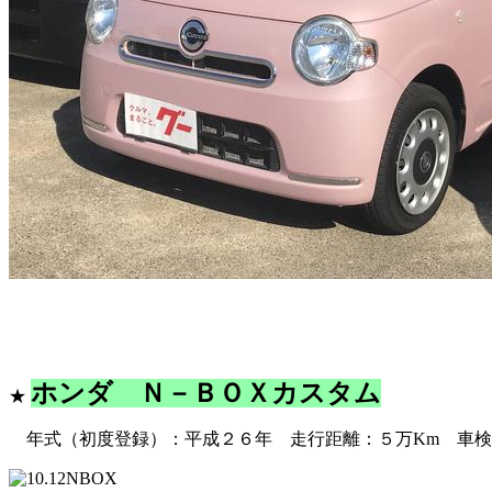
ホンダ Ｎ－ＢＯＸカスタム
★
★
年式（初度登録）：平成２６年 走行距離：５万Km 車