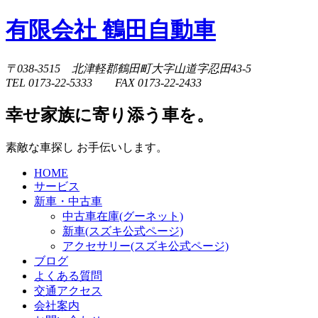
有限会社 鶴田自動車
〒038-3515 北津軽郡鶴田町大字山道字忍田43-5
TEL 0173-22-5333 FAX 0173-22-2433
幸せ家族に寄り添う車を。
素敵な車探し お手伝いします。
HOME
サービス
新車・中古車
中古車在庫(グーネット)
新車(スズキ公式ページ)
アクセサリー(スズキ公式ページ)
ブログ
よくある質問
交通アクセス
会社案内