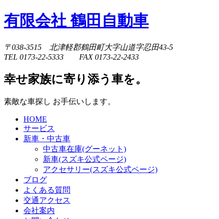
有限会社 鶴田自動車
〒038-3515 北津軽郡鶴田町大字山道字忍田43-5
TEL 0173-22-5333 FAX 0173-22-2433
幸せ家族に寄り添う車を。
素敵な車探し お手伝いします。
HOME
サービス
新車・中古車
中古車在庫(グーネット)
新車(スズキ公式ページ)
アクセサリー(スズキ公式ページ)
ブログ
よくある質問
交通アクセス
会社案内