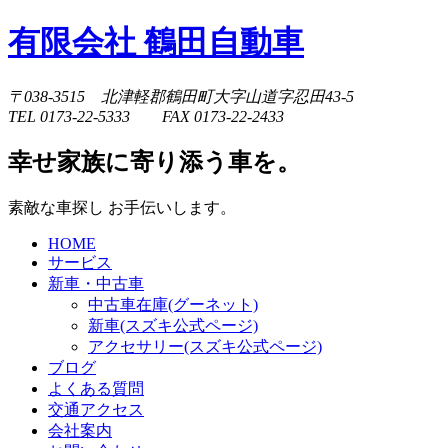
有限会社 鶴田自動車
〒038-3515 北津軽郡鶴田町大字山道字忍田43-5
TEL 0173-22-5333 FAX 0173-22-2433
幸せ家族に寄り添う車を。
素敵な車探し お手伝いします。
HOME
サービス
新車・中古車
中古車在庫(グーネット)
新車(スズキ公式ページ)
アクセサリー(スズキ公式ページ)
ブログ
よくある質問
交通アクセス
会社案内