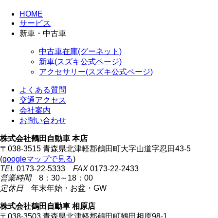
HOME
サービス
新車・中古車
中古車在庫(グーネット)
新車(スズキ公式ページ)
アクセサリー(スズキ公式ページ)
よくある質問
交通アクセス
会社案内
お問い合わせ
株式会社鶴田自動車 本店
〒038-3515 青森県北津軽郡鶴田町大字山道字忍田43-5
(
googleマップで見る
)
TEL
0173-22-5333
FAX
0173-22-2433
営業時間
8：30～18：00
定休日
年末年始・お盆・GW
株式会社鶴田自動車 相原店
〒038-3503 青森県北津軽郡鶴田町鶴田相原98-1