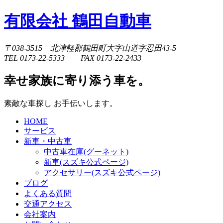
有限会社 鶴田自動車
〒038-3515 北津軽郡鶴田町大字山道字忍田43-5
TEL 0173-22-5333 FAX 0173-22-2433
幸せ家族に寄り添う車を。
素敵な車探し お手伝いします。
HOME
サービス
新車・中古車
中古車在庫(グーネット)
新車(スズキ公式ページ)
アクセサリー(スズキ公式ページ)
ブログ
よくある質問
交通アクセス
会社案内