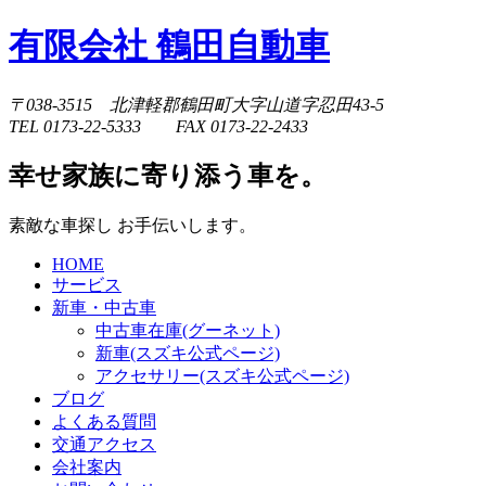
有限会社 鶴田自動車
〒038-3515 北津軽郡鶴田町大字山道字忍田43-5
TEL 0173-22-5333 FAX 0173-22-2433
幸せ家族に寄り添う車を。
素敵な車探し お手伝いします。
HOME
サービス
新車・中古車
中古車在庫(グーネット)
新車(スズキ公式ページ)
アクセサリー(スズキ公式ページ)
ブログ
よくある質問
交通アクセス
会社案内