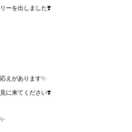
リーを出しました❣️
応えがあります✨
見に来てください❣️
✨