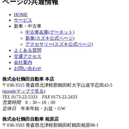
ページの共通情報
HOME
サービス
新車・中古車
中古車在庫(グーネット)
新車(スズキ公式ページ)
アクセサリー(スズキ公式ページ)
よくある質問
交通アクセス
会社案内
お問い合わせ
株式会社鶴田自動車 本店
〒038-3515 青森県北津軽郡鶴田町大字山道字忍田43-5
(
googleマップで見る
)
TEL
0173-22-5333
FAX
0173-22-2433
営業時間
8：30～18：00
定休日
年末年始・お盆・GW
株式会社鶴田自動車 相原店
〒038-3503 青森県北津軽郡鶴田町鶴田相原98-1