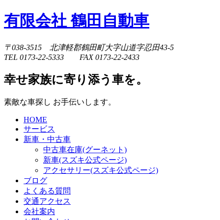
有限会社 鶴田自動車
〒038-3515 北津軽郡鶴田町大字山道字忍田43-5
TEL 0173-22-5333 FAX 0173-22-2433
幸せ家族に寄り添う車を。
素敵な車探し お手伝いします。
HOME
サービス
新車・中古車
中古車在庫(グーネット)
新車(スズキ公式ページ)
アクセサリー(スズキ公式ページ)
ブログ
よくある質問
交通アクセス
会社案内