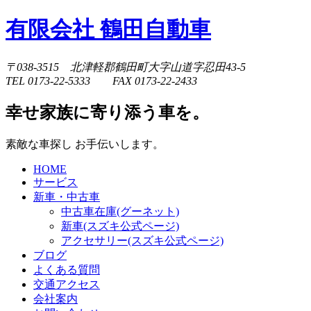
有限会社 鶴田自動車
〒038-3515 北津軽郡鶴田町大字山道字忍田43-5
TEL 0173-22-5333 FAX 0173-22-2433
幸せ家族に寄り添う車を。
素敵な車探し お手伝いします。
HOME
サービス
新車・中古車
中古車在庫(グーネット)
新車(スズキ公式ページ)
アクセサリー(スズキ公式ページ)
ブログ
よくある質問
交通アクセス
会社案内