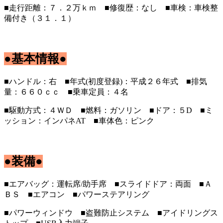
■走行距離：７．２万ｋｍ ■修復歴：なし ■車検：車検整
備付き（３１．１）
●基本情報●
■ハンドル：右 ■年式(初度登録)：平成２６年式 ■排気
量：６６０ｃｃ ■乗車定員：４名
■駆動方式：４ＷＤ ■燃料：ガソリン ■ドア：５D ■ミ
ッション：インパネAT ■車体色：ピンク
●装備●
■エアバッグ：運転席/助手席 ■スライドドア：両面 ■Ａ
ＢＳ ■エアコン ■パワーステアリング
■パワーウィンドウ ■盗難防止システム ■アイドリングス