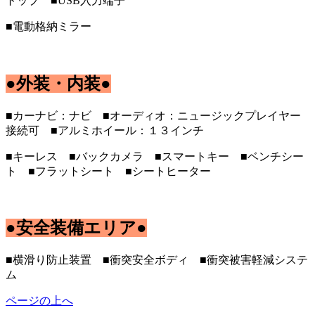
トップ ■USB入力端子
■電動格納ミラー
●外装・内装●
■カーナビ：ナビ ■オーディオ：ニュージックプレイヤー
接続可 ■アルミホイール：１３インチ
■キーレス ■バックカメラ ■スマートキー ■ベンチシー
ト ■フラットシート ■シートヒーター
●安全装備エリア●
■横滑り防止装置 ■衝突安全ボディ ■衝突被害軽減システ
ム
ページの上へ