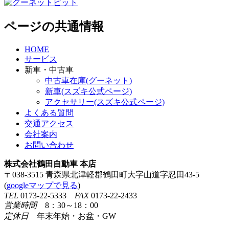
ページの共通情報
HOME
サービス
新車・中古車
中古車在庫(グーネット)
新車(スズキ公式ページ)
アクセサリー(スズキ公式ページ)
よくある質問
交通アクセス
会社案内
お問い合わせ
株式会社鶴田自動車 本店
〒038-3515 青森県北津軽郡鶴田町大字山道字忍田43-5
(
googleマップで見る
)
TEL
0173-22-5333
FAX
0173-22-2433
営業時間
8：30～18：00
定休日
年末年始・お盆・GW