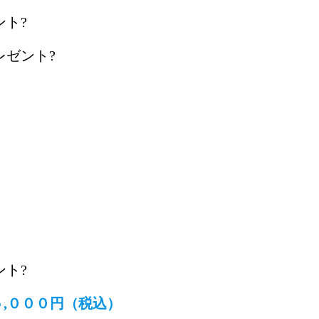
ト?
レゼント?
ト?
５,０００円（税込）