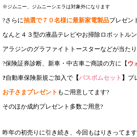
※ジムニー、ジムニーシエラは対象外になります
?さらに
抽選で７０名様に最新家電製品
プレゼント
なんと４３型の液晶テレビやお掃除ロボットルン
アラジンのグラファイトトースターなどが当たり
?保険証券診断、新車・中古車ご商談の方に【
ウ
?
自動車保険新規ご加入で
【
バスボムセット
】
プ
お子さまプレゼント
もご用意してます?
そのほか成約プレゼント多数ご用意?
/
昨年の初売りに引き続き、今回もはりきってます