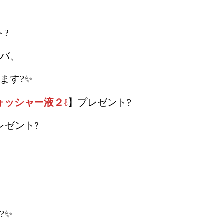
?
バ、
ます?✨
ォッシャー液２ℓ
】プレゼント?
レゼント?
?✨