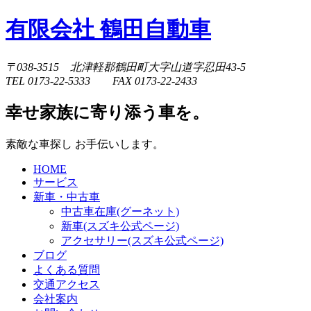
有限会社 鶴田自動車
〒038-3515 北津軽郡鶴田町大字山道字忍田43-5
TEL 0173-22-5333 FAX 0173-22-2433
幸せ家族に寄り添う車を。
素敵な車探し お手伝いします。
HOME
サービス
新車・中古車
中古車在庫(グーネット)
新車(スズキ公式ページ)
アクセサリー(スズキ公式ページ)
ブログ
よくある質問
交通アクセス
会社案内