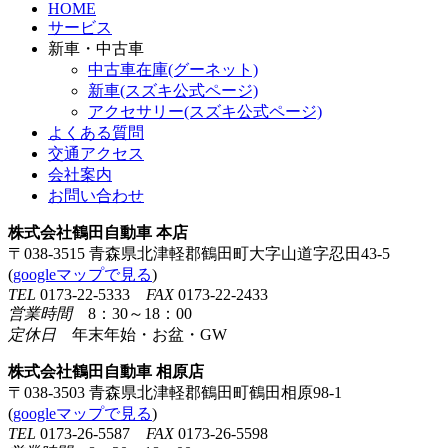
HOME
サービス
新車・中古車
中古車在庫(グーネット)
新車(スズキ公式ページ)
アクセサリー(スズキ公式ページ)
よくある質問
交通アクセス
会社案内
お問い合わせ
株式会社鶴田自動車 本店
〒038-3515 青森県北津軽郡鶴田町大字山道字忍田43-5
(
googleマップで見る
)
TEL
0173-22-5333
FAX
0173-22-2433
営業時間
8：30～18：00
定休日
年末年始・お盆・GW
株式会社鶴田自動車 相原店
〒038-3503 青森県北津軽郡鶴田町鶴田相原98-1
(
googleマップで見る
)
TEL
0173-26-5587
FAX
0173-26-5598