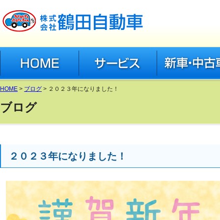
有限会社 鶴田自動車
HOME
サービス
新車・中古車
中古車在庫(グーネッ
HOME
>
ブログ
> ２０２３年になりました！
新車(スズキ公式ペー
ブログ
アクセサリー(スズキ
２０２３年になりました！