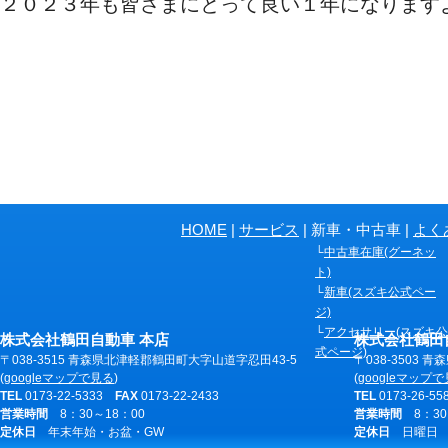
２０２３年も皆さまにとって良い１年になります
ペ
HOME
サービス
新車・中古車
よく
ー
中古車在庫(グーネッ
ジ
ト)
新車(スズキ公式ペー
の
ジ)
共
アクセサリー(スズキ公
株式会社鶴田自動車 本店
株式会社鶴田
通
式ページ)
〒038-3515 青森県北津軽郡鶴田町大字山道字忍田43-5
〒038-3503 
情
(
googleマップで見る
)
(
googleマップ
TEL
0173-22-5333
FAX
0173-22-2433
TEL
0173-26-5
報
営業時間
8：30～18：00
営業時間
8：30
定休日
年末年始・お盆・GW
定休日
日曜日