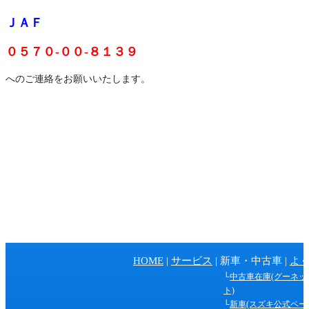
ＪＡＦ
０５７０-００-８１３９
へのご連絡をお願いいたします。
ペ
HOME
サービス
新車・中古車
よ
ー
中古車在庫(グーネッ
ジ
ト)
新車(スズキ公式ペー
の