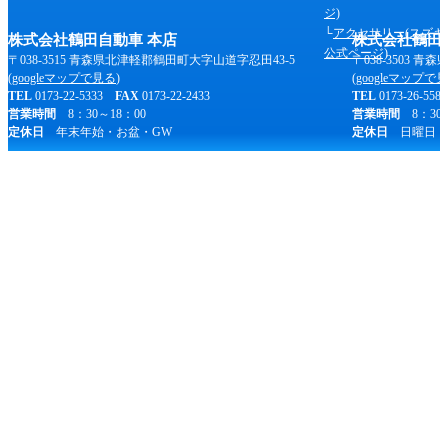
ジ)
共
アクセサリー(スズキ
株式会社鶴田自動車 本店
株式会社鶴田
通
公式ページ)
〒038-3515 青森県北津軽郡鶴田町大字山道字忍田43-5
〒038-3503 
情
(
googleマップで見る
)
(
googleマップで
TEL
0173-22-5333
FAX
0173-22-2433
TEL
0173-26-55
報
営業時間
8：30～18：00
営業時間
8：30～
定休日
年末年始・お盆・GW
定休日
日曜日