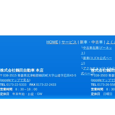
ペ
HOME
サービス
新車・中古車
よく
ー
中古車在庫(グーネッ
ジ
ト)
新車(スズキ公式ペー
の
ジ)
共
アクセサリー(スズキ公
株式会社鶴田自動車 本店
株式会社鶴田
通
式ページ)
〒038-3515 青森県北津軽郡鶴田町大字山道字忍田43-5
〒038-3503 
情
(
googleマップで見る
)
(
googleマップ
TEL
0173-22-5333
FAX
0173-22-2433
TEL
0173-26-5
報
営業時間
8：30～18：00
営業時間
8：30
定休日
年末年始・お盆・GW
定休日
日曜日