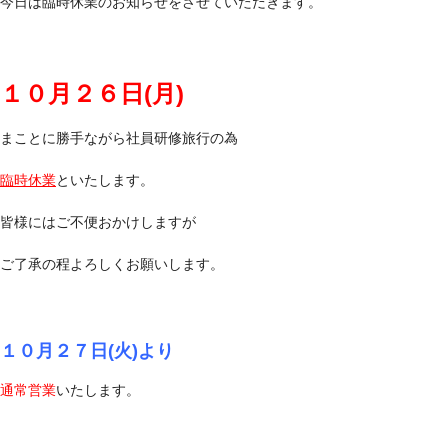
幸せ家族に寄り添う車を。
今日は臨時休業のお知らせをさせていただきます。
素敵な車探し お手伝いします。
１０月２６日(月)
まことに勝手ながら社員研修旅行の為
臨時休業
といたします。
皆様にはご不便おかけしますが
ご了承の程よろしくお願いします。
１０月２７日(火)より
通常営業
いたします。