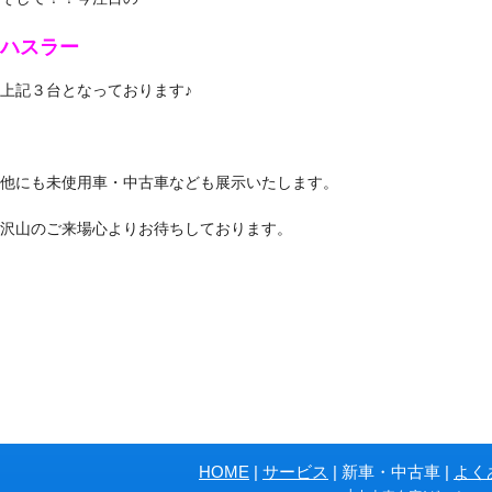
ハスラー
上記３台となっております♪
他にも未使用車・中古車なども展示いたします。
沢山のご来場心よりお待ちしております。
ペ
HOME
サービス
新車・中古車
よく
ー