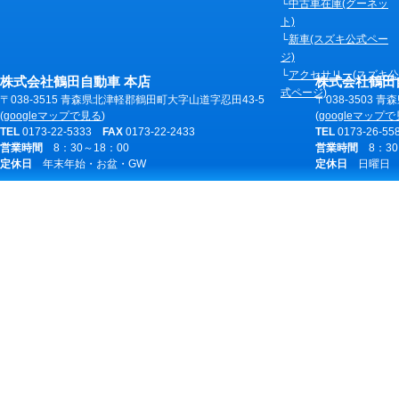
中古車在庫(グーネッ
ジ
ト)
新車(スズキ公式ペー
の
ジ)
共
アクセサリー(スズキ公
株式会社鶴田自動車 本店
株式会社鶴田
通
式ページ)
〒038-3515 青森県北津軽郡鶴田町大字山道字忍田43-5
〒038-3503 
情
(
googleマップで見る
)
(
googleマップ
TEL
0173-22-5333
FAX
0173-22-2433
TEL
0173-26-5
報
営業時間
8：30～18：00
営業時間
8：30
定休日
年末年始・お盆・GW
定休日
日曜日