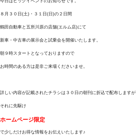
幸せ家族に寄り添う車を。
今日はビッグイベントのお知らせです。
８月３０日(土)・３１日(日)の２日間
素敵な車探し お手伝いします。
鶴田自動車と五所川原の店舗(エルム店)にて
新車・中古車の展示会と試乗会を開催いたします。
朝９時スタートとなっておりますので
お時間のある方は是非ご来場くださいませ。
詳しい内容が記載されたチラシは３０日の朝刊に折込で配布しますが
それに先駆け
ホームページ限定
で少しだけお得な情報をお伝えいたします♪