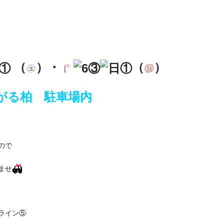
を。
（
）・
（
）
がる柏 駐車場内
ので
ませ