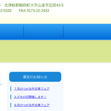
515 北津軽郡鶴田町大字山道字忍田43-5
-22-5333 FAX 0173-22-2433
お問い合わせ
会社案内
問
交通アクセス
最近のお知らせ
７月のつがる中古車フェア
スズキの日開催します！
６月のつがる中古車フェア