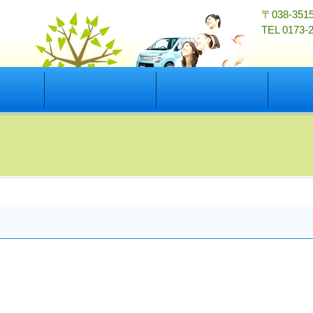
〒038-3
TEL 0173
新車・中古車
ブログ
よくある質
中古車在庫(グーネット)
新車(スズキ公式ページ)
アクセサリー(スズキ公式ページ)