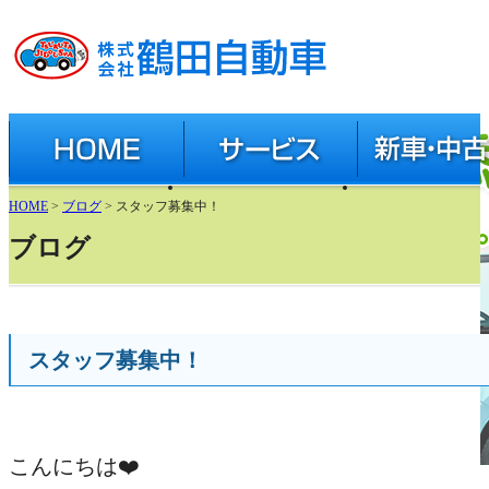
有限会社 鶴田自動車
HOME
サービス
新車・中古車
中古車在庫(グーネッ
HOME
>
ブログ
> スタッフ募集中！
新車(スズキ公式ペー
ブログ
アクセサリー(スズ
スタッフ募集中！
/
こんにちは❤️