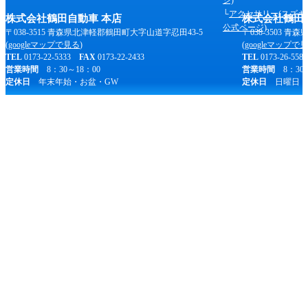
ジ)
共
アクセサリー(スズキ
株式会社鶴田自動車 本店
株式会社鶴田
通
公式ページ)
〒038-3515 青森県北津軽郡鶴田町大字山道字忍田43-5
〒038-3503 
情
(
googleマップで見る
)
(
googleマップで
TEL
0173-22-5333
FAX
0173-22-2433
TEL
0173-26-55
報
営業時間
8：30～18：00
営業時間
8：30～
定休日
年末年始・お盆・GW
定休日
日曜日