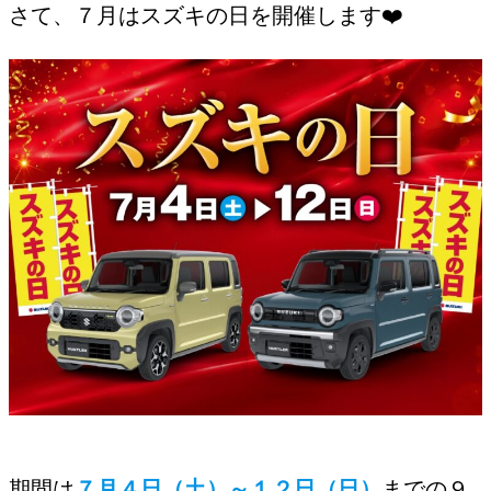
さて、７月はスズキの日を開催します❤️
/
期間は
７月４日（土）～１２日（日）
までの９