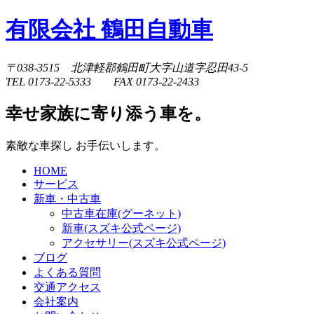
有限会社 鶴田自動車
〒038-3515 北津軽郡鶴田町大字山道字忍田43-5
TEL 0173-22-5333 FAX 0173-22-2433
幸せ家族に寄り添う車を。
素敵な車探し お手伝いします。
HOME
サービス
新車・中古車
中古車在庫(グーネット)
新車(スズキ公式ページ)
アクセサリー(スズキ公式ページ)
ブログ
よくある質問
交通アクセス
会社案内